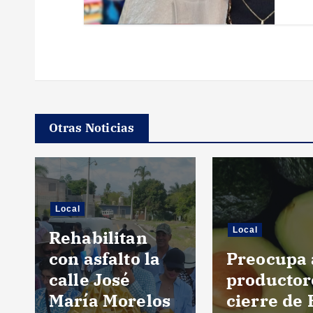
s
Otras Noticias
Local
Local
Rehabilitan
con asfalto la
Preocupa 
calle José
productor
María Morelos
cierre de 