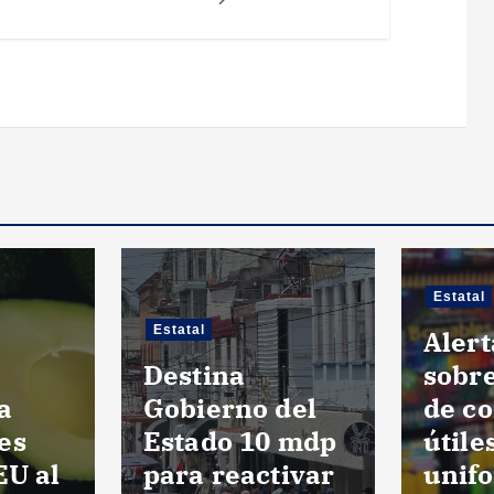
Estatal
Estatal
Alert
Destina
sobre
a
Gobierno del
de c
es
Estado 10 mdp
útile
EU al
para reactivar
unif