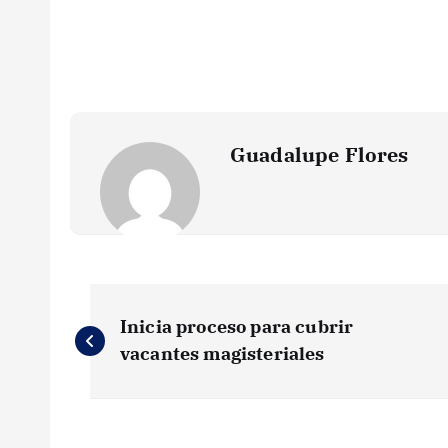
Guadalupe Flores
N
Inicia proceso para cubrir
a
vacantes magisteriales
v