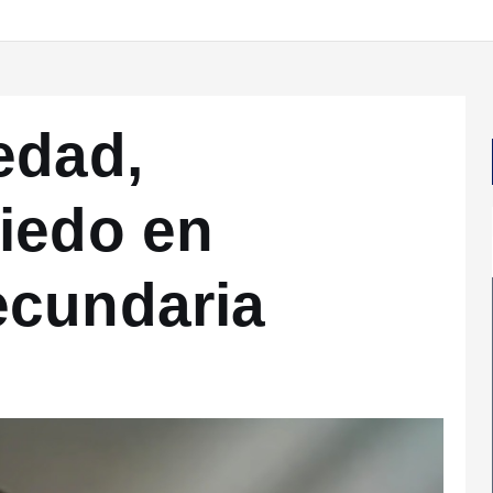
edad,
iedo en
ecundaria