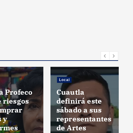
Local
a Profeco
Cuautla
 riesgos
definirá este
omprar
sábado a sus
s y
representantes
ormes
de Artes