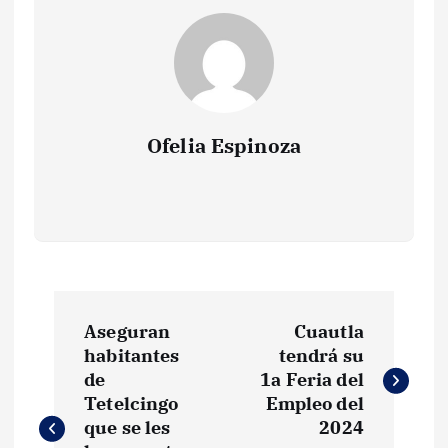
Ofelia Espinoza
N
Aseguran
Cuautla
a
habitantes
tendrá su
de
1a Feria del
v
Tetelcingo
Empleo del
que se les
2024