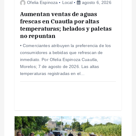
e
Ofelia Espinoza
Local
agosto 6, 2026
n
Aumentan ventas de aguas
frescas en Cuautla por altas
temperaturas; helados y paletas
t
no repuntan
r
• Comerciantes atribuyen la preferencia de los
consumidores a bebidas que refrescan de
a
inmediato. Por Ofelia Espinoza Cuautla,
Morelos; 7 de agosto de 2026. Las altas
d
temperaturas registradas en el…
a
s