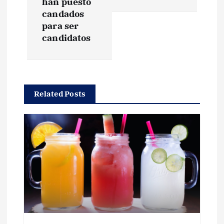
e
han puesto
candados
g
para ser
candidatos
a
c
Related Posts
i
ó
n
d
e