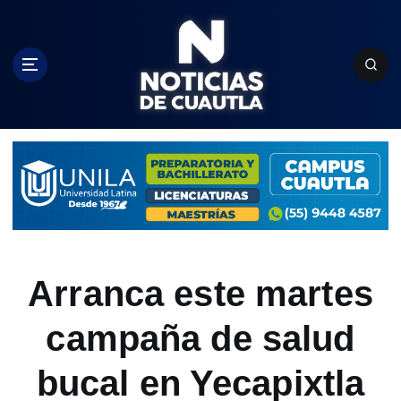
S
k
i
p
t
o
c
o
n
t
e
n
t
Arranca este martes
campaña de salud
bucal en Yecapixtla