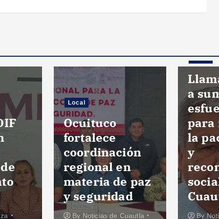
Local
Llama
a su
Local
esfue
DIF
Ocuituco
para
n
fortalece
la pa
coordinación
y
 de
regional en
reco
nto
materia de paz
socia
y seguridad
Cuau
oza
By
Noticias de Cuautla
By
Not