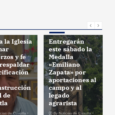
Estatal
 la Iglesia
Entregarán
mar
este sábado la
rzos y fe
Medalla
 respaldar
«Emiliano
cificación
Zapata» por
aportaciones al
nstrucción
campo y al
l de
legado
tla
agrarista
icias de Cuautla
By
Noticias de Cuautla