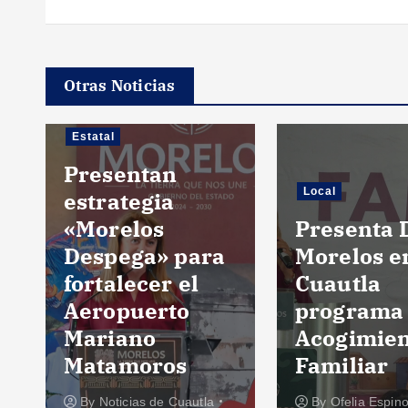
Otras Noticias
Estatal
Presentan
Local
estrategia
«Morelos
Presenta 
Despega» para
Morelos e
fortalecer el
Cuautla
Aeropuerto
programa
n
Mariano
Acogimie
Matamoros
Familiar
By
Noticias de Cuautla
By
Ofelia Espin