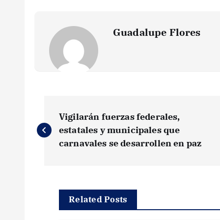
Guadalupe Flores
N
Vigilarán fuerzas federales,
a
estatales y municipales que
carnavales se desarrollen en paz
v
e
Related Posts
g