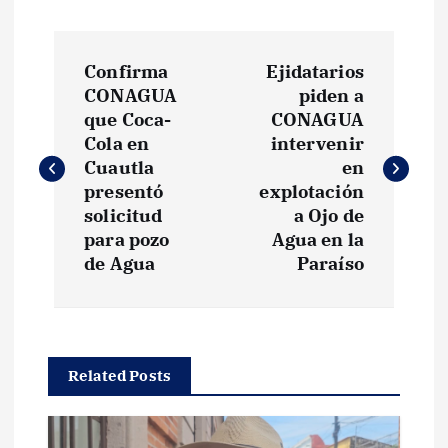
N
Confirma
Ejidatarios
a
CONAGUA
piden a
que Coca-
CONAGUA
v
Cola en
intervenir
Cuautla
en
e
presentó
explotación
solicitud
a Ojo de
g
para pozo
Agua en la
de Agua
Paraíso
a
c
Related Posts
i
ó