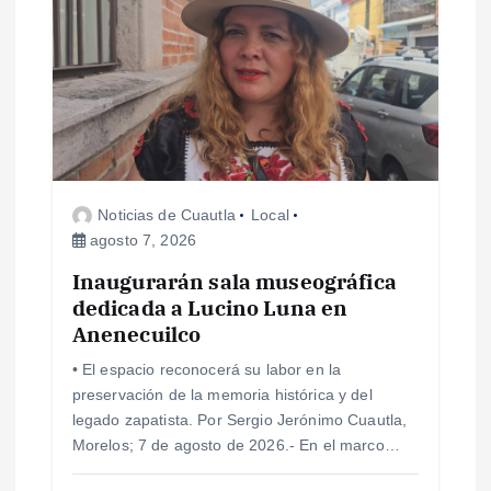
n
d
e
e
Noticias de Cuautla
Local
agosto 7, 2026
n
Inaugurarán sala museográfica
dedicada a Lucino Luna en
t
Anenecuilco
r
• El espacio reconocerá su labor en la
preservación de la memoria histórica y del
a
legado zapatista. Por Sergio Jerónimo Cuautla,
Morelos; 7 de agosto de 2026.- En el marco…
d