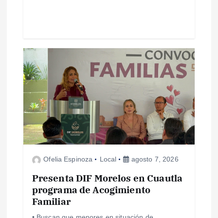
a
s
Ofelia Espinoza
Local
agosto 7, 2026
Presenta DIF Morelos en Cuautla
programa de Acogimiento
Familiar
• Buscan que menores en situación de