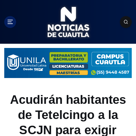
S
k
i
p
t
o
c
o
n
t
e
n
t
Acudirán habitantes
de Tetelcingo a la
SCJN para exigir